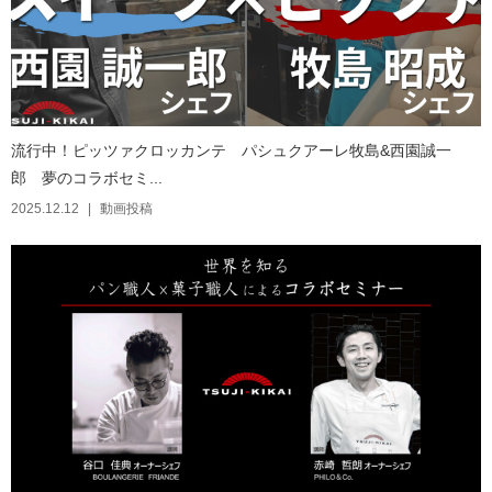
流行中！ピッツァクロッカンテ パシュクアーレ牧島&西園誠一
郎 夢のコラボセミ...
2025.12.12
動画投稿